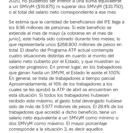
2020, no pudiendo ser inferior a una suma equivalente
a un SMVyM ($16.875) ni superar dos SMVyM ($33.750),
o al total del salario neto correspondiente a ese mes.
Se estima que la cantidad de beneficiarios del IFE llega a
los 8.96 millones de personas. Si este beneficio se
extiende al mes de mayo (a cobrarse en el mes de
junio), este habría sido cobrado durante tres meses; lo
que representaría unos $268.800 millones de pesos en
total. El diseño del Programa ATP actual contempla
cuatro situaciones distintas en cuanto al monto del
salario neto cubierto por el Estado, y que muestran su
carácter progresivo. En primer lugar, en los trabajadores
que ganan hasta un SMVM, el Estado le asiste el 100%.
En general, se trata de trabajadores a tiempo parcial.
Aproximadamente, el 16% de los trabajadores a los
cuales se les aprobó la ATP de abril se encuentran en
esta situación. Si todos los trabajadores hubiesen
recibido este máximo, el gasto total devengado hubiese
sido de más de 5.977 millones de pesos. El 28.4% de los
trabajadores que accedió a dicho beneficio, tiene un
salario neto equivalente a un SMVyM como mínimo o
dos SMVyM como máximo. El mayor porcentaje
corresponde a la situación 3, es decir aquellos