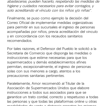
abastecerse, pueden hacerlo, respetando las medidas de
higiene y cuidados necesarios para evitar contagios, y
solo acreditando el vínculo con los niños y/o niña
s”
.
Finalmente,
se puso como ejemplo la de
c
i
s
i
ó
n del
Correo Oficial de implementar medidas organizativas
para permitir en sus sucursales el ingreso de personas
acompañadas por niños, previa acreditación del vinculo
y en concordancia con los
reca
u
dos
sanitarios
recomendad
o
s
.
Por tales razones, el Defensor del Pueblo le solicitó a la
Secretaria de Comercio
que
d
isponga
las medidas o
instrucciones que estime necesarias para que los
supermercados y demás establecimientos afines
permitan, excepcionalmente, el ingreso de personas
solas con
sus
menores
a cargo
,
atentos a
los
p
recauciones
sanitari
a
s
pertinentes
.
Paralelamente, Amor recomendó al Titular de la
Asociación de Supermercados Unidos que elabore
instrucciones a todos sus asociados para que se
garantice un trato cordial, correcto y respetuoso a todas
las personas y que todas las plataformas online u otras