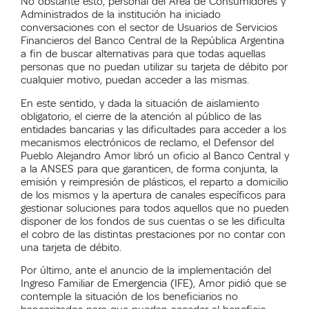
No obstante esto, personal del Área de Consumidores y
Administrados de la institución ha iniciado
conversaciones con el sector de Usuarios de Servicios
Financieros del Banco Central de la República Argentina
a fin de buscar alternativas para que todas aquellas
personas que no puedan utilizar su tarjeta de débito por
cualquier motivo, puedan acceder a las mismas.
En este sentido, y d
ada la situación de aislamiento
obligatorio, el cierre de la atención al público de las
entidades bancarias y las dificultades para acceder a los
mecanismos electrónicos de reclamo, el Defensor del
Pueblo A
lejandro
Amor libró un oficio al Banco Central y
a
la ANSES para que
garanticen
, de forma conjunta, la
emisión
y
reimpresión
de
plásticos
, el reparto a domicilio
de los mismos
y
la apertura de canales
específicos
para
gestionar
soluciones para todos aquellos que
no pueden
d
isponer
de
los fondos de sus cuentas o se les
dificulta
el cobro de las distintas prestaciones por no contar con
una tarjeta de débito.
P
or último, ante el anuncio de la implementación
del
Ingreso Familiar de Emergencia
(IFE), Amor pidió que se
contemple la situación de los beneficiarios no