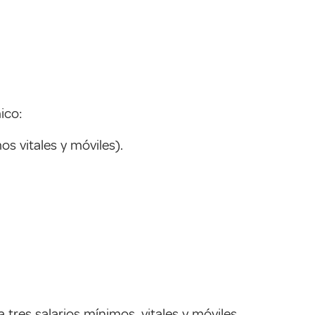
ico:
s vitales y móviles).
 tres salarios mínimos, vitales y móviles.