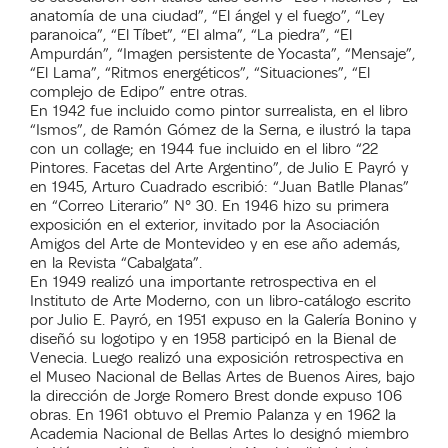
anatomía de una ciudad”, “El ángel y el fuego”, “Ley
paranoica”, “El Tíbet”, “El alma”, “La piedra”, “El
Ampurdán”, “Imagen persistente de Yocasta”, “Mensaje”,
“El Lama”, “Ritmos energéticos”, “Situaciones”, “El
complejo de Edipo” entre otras.
En 1942 fue incluido como pintor surrealista, en el libro
“Ismos”, de Ramón Gómez de la Serna, e ilustró la tapa
con un collage; en 1944 fue incluido en el libro “22
Pintores. Facetas del Arte Argentino”, de Julio E Payró y
en 1945, Arturo Cuadrado escribió: “Juan Batlle Planas”
en “Correo Literario” N° 30. En 1946 hizo su primera
exposición en el exterior, invitado por la Asociación
Amigos del Arte de Montevideo y en ese año además,
en la Revista “Cabalgata”.
En 1949 realizó una importante retrospectiva en el
Instituto de Arte Moderno, con un libro-catálogo escrito
por Julio E. Payró, en 1951 expuso en la Galería Bonino y
diseñó su logotipo y en 1958 participó en la Bienal de
Venecia. Luego realizó una exposición retrospectiva en
el Museo Nacional de Bellas Artes de Buenos Aires, bajo
la dirección de Jorge Romero Brest donde expuso 106
obras. En 1961 obtuvo el Premio Palanza y en 1962 la
Academia Nacional de Bellas Artes lo designó miembro