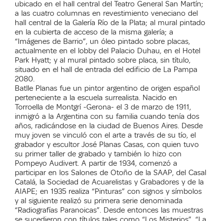
ubicado en el hall central del Teatro General San Martín;
a las cuatro columnas en revestimiento veneciano del
hall central de la Galería Río de la Plata; al mural pintado
en la cubierta de acceso de la misma galería; a
“Imágenes de Barrio”, un óleo pintado sobre placas,
actualmente en el lobby del Palacio Duhau, en el Hotel
Park Hyatt; y al mural pintado sobre placa, sin título,
situado en el hall de entrada del edificio de La Pampa
2080.
Batlle Planas fue un pintor argentino de origen español
perteneciente a la escuela surrealista. Nacido en
Torroella de Montgrí -Gerona- el 3 de marzo de 1911,
inmigró a la Argentina con su familia cuando tenía dos
años, radicándose en la ciudad de Buenos Aires. Desde
muy joven se vinculó con el arte a través de su tío, el
grabador y escultor José Planas Casas, con quien tuvo
su primer taller de grabado y también lo hizo con
Pompeyo Audivert. A partir de 1934, comenzó a
participar en los Salones de Otoño de la SAAP, del Casal
Catalá, la Sociedad de Acuarelistas y Grabadores y de la
AIAPE; en 1935 realiza “Pinturas” con signos y símbolos
y al siguiente realizó su primera serie denominada
“Radiografías Paranoicas”. Desde entonces las muestras
se sucedieron con títulos tales como “Los Misterios”, “La