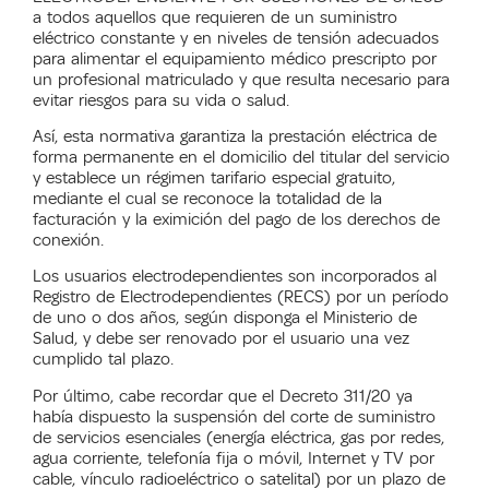
a
todos aquellos que
requier
e
n de un suministro
eléctrico constante y en niveles de tensión adecuados
para alimentar el equipamiento médico prescripto por
un profesional matriculado y que result
a
necesario para
evitar riesgo
s
para
su vida o salud.
Así, esta normativa
garantiza
la
prestación
eléctric
a
de
forma permanente en el domicilio del titular del servicio
y establece un régimen tarifario especial gratuito,
mediante el cual se reconoce la totalidad de la
facturación y la eximición del pago de los derechos de
conexión.
Los usuarios electrodependientes son incorporados al
Registro de Electrodependientes
(
RECS
)
por un período
de uno o dos años,
según disponga
el Ministerio de
Salud, y debe ser renovado por el usuario una vez
cumplido tal plazo.
Por último,
cabe recordar
que el Decreto 311/20
ya
había dispuesto
la suspensión del corte de suministro
de servicios esenciales
(energía eléctrica, gas por redes,
agua corriente, telefonía fija o móvil, Internet y TV por
cable, vínculo radioeléctrico o satelital)
por un plazo de