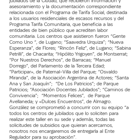
jubilados de la Ciudad, que recibieron información y
asesoramiento y la documentación correspondiente
relacionada con el Programa de Tarifa Social, destinada
a los usuarios residenciales de escasos recursos y del
Programa Tarifa Comunitaria, que beneficia a las
entidades de bien público que acrediten labor
comunitaria. Los centros que asistieron fueron “Gente
Como Uno “, de Lugano; “Saavedra Urquiza”; “Nueva
Esperanza”, de Flores; “Rincón Feliz”, de Lugano; “Sabina
Petrilli”, de Chacarita; “Hipólito Yrigoyen”, de Montserrat;
“Por Nuestros Derechos”, de Barracas; “Manuel
Dorrego”, del Parlamento de la Tercera Edad;
“Participar», de Paternal–Villa del Parque; “Osvaldo
Miranda”, de la Asociación Argentina de Actores; “Santa
Ana y San Joaquín”; “De Los Patricios”; de Parque
Patricios; “Asociación Docentes Jubilados”; “Caminos de
Convivencia”; “Momentos Felices”, de Parque
Avellaneda; y «Dulces Encuentros”, de Almagro.
González se comprometió a concurrir con su equipo “a
todos los centros de jubilados que lo soliciten para
realizar este taller en su sede y además, todas las
solicitudes de subsidios que quieran acercarnos,
nosotros nos encargaremos de entregarla al Ente
Regulador para su aprobación”.