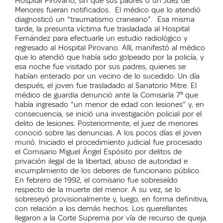
Hospital Pirovano, sin que sus padres o un Juez de
Menores fueran notificados. El médico que lo atendió
diagnosticó un “traumatismo craneano”. Esa misma
tarde, la presunta víctima fue trasladada al Hospital
Fernández para efectuarle un estudio radiológico y
regresado al Hospital Pirovano. Allí, manifestó al médico
que lo atendió que había sido golpeado por la policía, y
esa noche fue visitado por sus padres, quienes se
habían enterado por un vecino de lo sucedido. Un día
después, el joven fue trasladado al Sanatorio Mitre. El
a
médico de guardia denunció ante la Comisaría 7
que
había ingresado “un menor de edad con lesiones” y, en
consecuencia, se inició una investigación policial por el
delito de lesiones. Posteriormente, el juez de menores
conoció sobre las denuncias. A los pocos días el joven
murió. Iniciado el procedimiento judicial fue procesado
el Comisario Miguel Ángel Espósito por delitos de
privación ilegal de la libertad, abuso de autoridad e
incumplimiento de los deberes de funcionario público.
En febrero de 1992, el comisario fue sobreseído
respecto de la muerte del menor. A su vez, se lo
sobreseyó provisionalmente y, luego, en forma definitiva,
con relación a los demás hechos. Los querellantes
llegaron a la Corte Suprema por vía de recurso de queja.