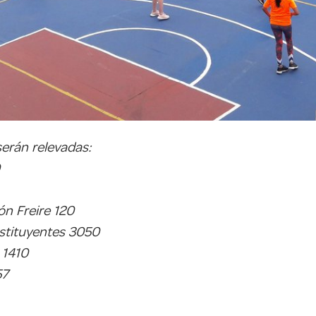
serán relevadas:
ón Freire 120
nstituyentes 3050
 1410
57