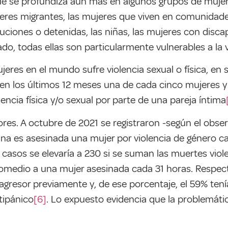
que se profundiza aun más en algunos grupos de mujer
ujeres migrantes, las mujeres que viven en comunidade
ituciones o detenidas, las niñas, las mujeres con disca
do, todas ellas son particularmente vulnerables a la v
res en el mundo sufre violencia sexual o física, en 
Y en los últimos 12 meses una de cada cinco mujeres y 
lencia física y/o sexual por parte de una pareja íntima
res. A octubre de 2021 se registraron -según el obse
ntina es asesinada una mujer por violencia de género 
de casos se elevaría a 230 si se suman las muertes vi
 promedio a una mujer asesinada cada 31 horas. Respect
gresor previamente y, de ese porcentaje, el 59% tení
tipánico
[6]
. Lo expuesto evidencia que la problemátic