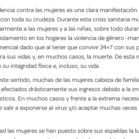
encia contra las mujeres es una clara manifestación 
on toda su crudeza. Durante esta crisis sanitaria mu
ularmente a las mujeres y a las niñas, sobre todo dur
islamiento en los hogares la violencia de género -man
ncial dado que al tener que convivir 24×7 con sus par
 para sus vidas y, en muchos casos, la muerte. De est
u integridad física e, incluso, su vida.
este sentido, muchas de las mujeres cabeza de fami
fectados drásticamente sus ingresos debido a la impos
ticos. En muchos casos y frente a la extrema necesid
ue salir a exponerse al virus y/o aceptar muchas vece
ad las mujeres se han puesto sobre sus espaldas la l