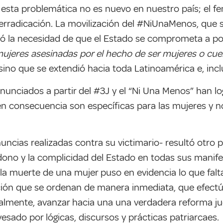
sta problemática no es nuevo en nuestro país; el fe
 erradicación. La movilización del #NiUnaMenos, que s
ó la necesidad de que el Estado se comprometa a poner
ujeres asesinadas por el hecho de ser mujeres o cue
sino que se extendió hacia toda Latinoamérica e, incl
nunciados a partir del #3J y el “Ni Una Menos” han lo
en consecuencia son específicas para las mujeres y no
nuncias realizadas contra su victimario- resultó otro
dono y la complicidad del Estado en todas sus manifes
, la muerte de una mujer puso en evidencia lo que falta
ción que se ordenan de manera inmediata, que efectú
lmente, avanzar hacia una una verdadera reforma judi
esado por lógicas, discursos y prácticas patriarcaes.