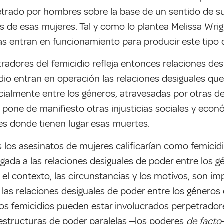
trado por hombres sobre la base de un sentido de su
 de esas mujeres. Tal y como lo plantea Melissa Wright
as entran en funcionamiento para producir este tipo 
etradores del femicidio refleja entonces relaciones des
io entran en operación las relaciones desiguales que e
cialmente entre los géneros, atravesadas por otras de
pone de manifiesto otras injusticias sociales y econ
des donde tienen lugar esas muertes.
os los asesinatos de mujeres calificarían como femicid
gada a las relaciones desiguales de poder entre los g
 el contexto, las circunstancias y los motivos, son im
en las relaciones desiguales de poder entre los género
los femicidios pueden estar involucrados perpetradore
 estructuras de poder paralelas ‒los poderes
de facto