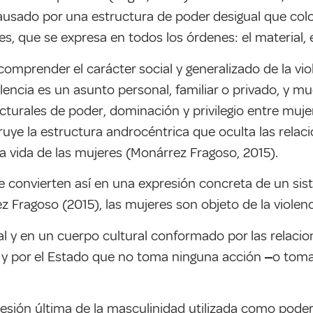
 causado por una estructura de poder desigual que col
 que se expresa en todos los órdenes: el material, el 
mprender el carácter social y generalizado de la viol
lencia es un asunto personal, familiar o privado, y 
ructurales de poder, dominación y privilegio entre muj
uye la estructura androcéntrica que oculta las relac
la vida de las mujeres (Monárrez Fragoso, 2015).
e convierten así en una expresión concreta de un si
 Fragoso (2015), las mujeres son objeto de la violenc
ual y en un cuerpo cultural conformado por las relaci
na y por el Estado que no toma ninguna acción ‒o tom
esión última de la masculinidad utilizada como poder,