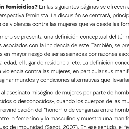
in femicidios?
En las siguientes páginas se ofrecen
spectiva feminista. La discusión se centrará, princi
m
de violencia contra las mujeres que va desde las for
rimero se presenta una definición conceptual del tér
s asociados con la incidencia de este. También, se p
 en mayor riesgo de ser asesinadas por razones asoc
, la edad, el lugar de residencia, etc. La definición co
 violencia contra las mujeres, en particular sus mani
inar mundos y condiciones alternativas que llevarían 
 al asesinato misógino de mujeres por parte de hombr
cidos o desconocidos-, cuando los cuerpos de las m
reivindicación del “honor” o de venganza entre hombr
ntre lo femenino y lo masculino y muestra una manif
ncluso de impunidad (Sagot, 2007). En ese sentido, el 